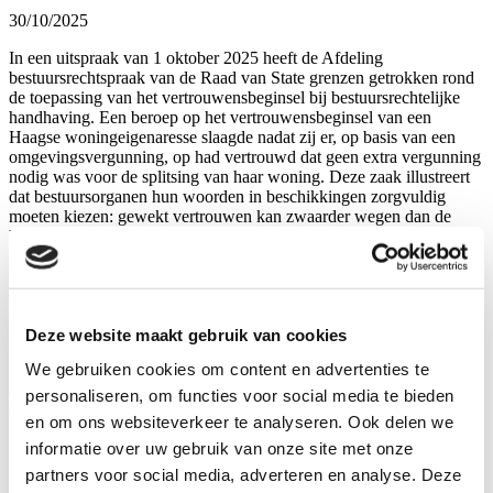
30/10/2025
In een uitspraak van 1 oktober 2025 heeft de Afdeling
bestuursrechtspraak van de Raad van State grenzen getrokken rond
de toepassing van het vertrouwensbeginsel bij bestuursrechtelijke
handhaving. Een beroep op het vertrouwensbeginsel van een
Haagse woningeigenaresse slaagde nadat zij er, op basis van een
omgevingsvergunning, op had vertrouwd dat geen extra vergunning
nodig was voor de splitsing van haar woning. Deze zaak illustreert
dat bestuursorganen hun woorden in beschikkingen zorgvuldig
moeten kiezen: gewekt vertrouwen kan zwaarder wegen dan de
beginselplicht tot handhaving, zelfs bij een vastgestelde overtreding.
Nieuwsbrief voor overheden
Appellante vroeg het college van burgemeester en wethouders van
Den Haag in 2021 om een omgevingsvergunning om drie
Deze website maakt gebruik van cookies
studentenwoningen om te vormen tot twee reguliere woningen en de
We gebruiken cookies om content en advertenties te
woning op de tweede verdieping te splitsen in twee zelfstandige
appartementen. Het college verleende deze vergunning op 11
personaliseren, om functies voor social media te bieden
augustus 2021 en vermeldde daarin dat het aanvragen van een
en om ons websiteverkeer te analyseren. Ook delen we
woningvormingsvergunning op grond van de
informatie over uw gebruik van onze site met onze
Huisvestingsverordening Den Haag 2019 (Hvv) “niet zinvol” was,
omdat er geen toename van het aantal woningen plaatsvond.
partners voor social media, adverteren en analyse. Deze