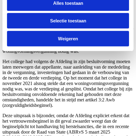
daaraan toerekenbaar.
Alles toestaan
Hoewel de mededeling juridisch onjuist bleek, kon die onjuistheid
appellante niet worden tegengeworpen. Zij had immers aan haar
Selectie toestaan
onderzoeksplicht voldaan door actief navraag te doen bij het college.
Gezien de complexiteit van de regelgeving mocht van haar niet méér
deskundigheid worden verwacht dan van het bestuursorgaan zelf.
Weigeren
De Afdeling heeft overwogen dat het college gerechtvaardigd
vertrouwen had gewekt bij de appellante dat geen
woningvormingsvergunning nodig was.
Het college had volgens de Afdeling in zijn besluitvorming moeten
laten meewegen dat appellante, naar aanleiding van de mededeling
in de vergunning, investeringen had gedaan in de verbouwing van
de tweede en derde verdieping. Op het moment dat het college in
november 2021 alsnog stelde dat een woningvormingsvergunning
nodig was, was de verdieping al gesplitst. Omdat het college bij zijn
besluitvorming onvoldoende rekening had gehouden met deze
omstandigheden, handelde het in strijd met artikel 3:2 Awb
(zorgvuldigheidsbeginsel).
Deze uitspraak is bijzonder, omdat de Afdeling expliciet erkent dat
het vertrouwensbeginsel in dit geval zwaarder weegt dan de
beginselplicht tot handhaving bij herstelsancties, die in een recente
uitspraak door de Raad van State (ABRvS 5 maart 2025